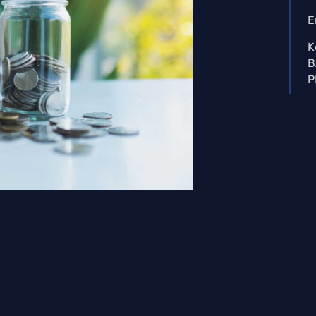
E
K
B
P