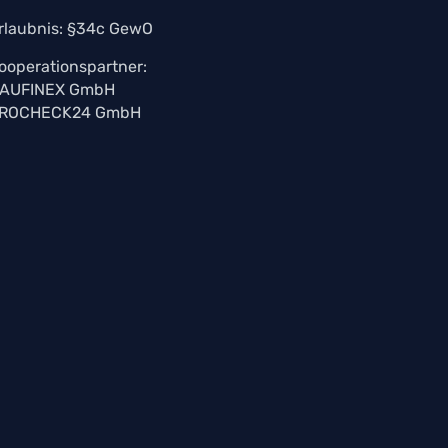
rlaubnis: §34c GewO
ooperationspartner:
AUFINEX GmbH
ROCHECK24 GmbH