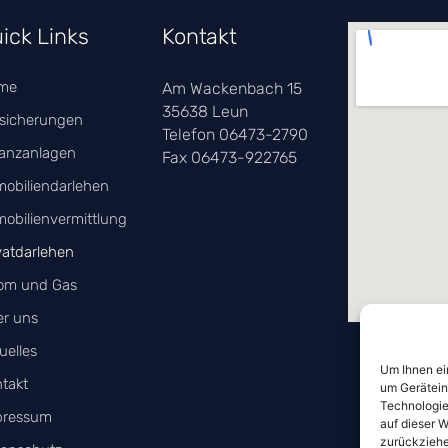
ick Links
Kontakt
me
Am Wackenbach 15
35638 Leun
sicherungen
Telefon 06473-2790
anzanlagen
Fax 06473-922765
obiliendarlehen
obilienvermittlung
vatdarlehen
om und Gas
r uns
uelles
Um Ihnen ei
takt
um Gerätein
Technologie
pressum
auf dieser W
zurückziehe