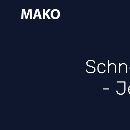
Schne
- J