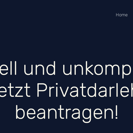
Home
ll und unkompl
etzt Privatdarl
beantragen!